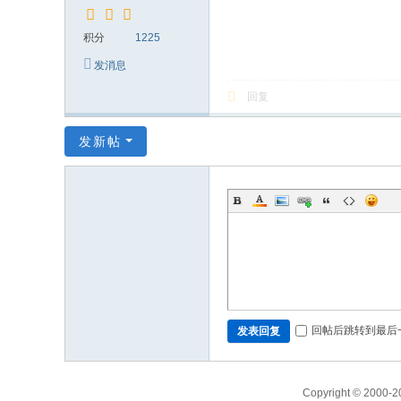
积分
1225
发消息
回复
发新帖
回帖后跳转到最后
发表回复
Copyright © 200