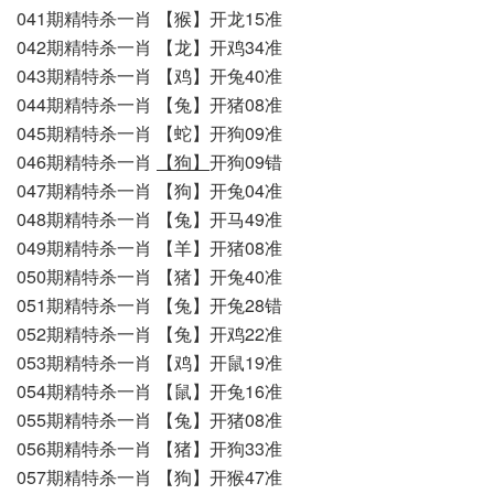
041期精特杀一肖 【猴】开龙15准
042期精特杀一肖 【龙】开鸡34准
043期精特杀一肖 【鸡】开兔40准
044期精特杀一肖 【兔】开猪08准
045期精特杀一肖 【蛇】开狗09准
046期精特杀一肖
【狗】
开狗09错
047期精特杀一肖 【狗】开兔04准
048期精特杀一肖 【兔】开马49准
049期精特杀一肖 【羊】开猪08准
050期精特杀一肖 【猪】开兔40准
051期精特杀一肖 【兔】开兔28错
052期精特杀一肖 【兔】开鸡22准
053期精特杀一肖 【鸡】开鼠19准
054期精特杀一肖 【鼠】开兔16准
055期精特杀一肖 【兔】开猪08准
056期精特杀一肖 【猪】开狗33准
057期精特杀一肖 【狗】开猴47准