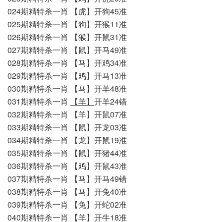
024期精特杀一肖 【虎】开狗45准
025期精特杀一肖 【狗】开猴11准
026期精特杀一肖 【猴】开鼠31准
027期精特杀一肖 【鼠】开马49准
028期精特杀一肖 【马】开鸡34准
029期精特杀一肖 【鸡】开马13准
030期精特杀一肖 【马】开羊48准
031期精特杀一肖
【羊】
开羊24错
032期精特杀一肖 【羊】开鼠07准
033期精特杀一肖 【鼠】开龙03准
034期精特杀一肖 【龙】开鼠19准
035期精特杀一肖 【鼠】开猪44准
036期精特杀一肖 【鸡】开鼠43准
037期精特杀一肖 【马】开马49错
038期精特杀一肖 【马】开兔40准
039期精特杀一肖 【兔】开蛇02准
040期精特杀一肖 【羊】开牛18准