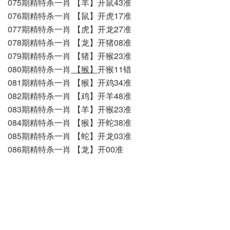
075期精特杀一肖 【羊】开鼠43准
076期精特杀一肖 【鼠】开虎17准
077期精特杀一肖 【虎】开龙27准
078期精特杀一肖 【龙】开猪08准
079期精特杀一肖 【猪】开猴23准
080期精特杀一肖
【猴】
开猴11错
081期精特杀一肖 【猴】开鸡34准
082期精特杀一肖 【鸡】开羊48准
083期精特杀一肖 【羊】开猴23准
084期精特杀一肖 【猴】开蛇38准
085期精特杀一肖 【蛇】开龙03准
086期精特杀一肖 【龙】开00准